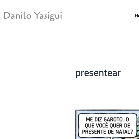
Ir
para
Danilo Yasigui
H
o
conteúdo
presentear