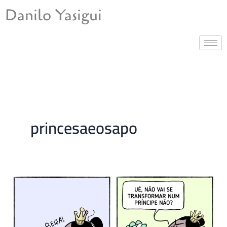
Ir
Danilo Yasigui
para
o
conteúdo
princesaeosapo