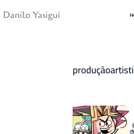
Ir
para
Danilo Yasigui
H
o
conteúdo
produçãoartist