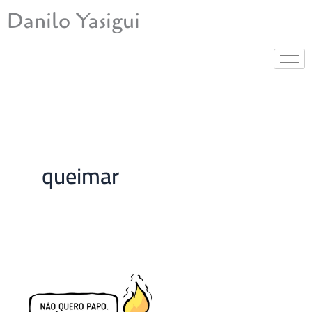
Ir
Danilo Yasigui
para
o
conteúdo
queimar