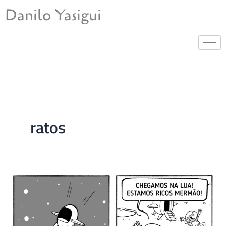
Ir
Danilo Yasigui
para
o
conteúdo
ratos