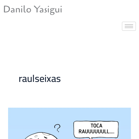
Ir
Danilo Yasigui
para
o
conteúdo
raulseixas