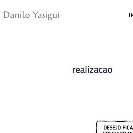
Ir
para
Danilo Yasigui
H
o
conteúdo
realizacao