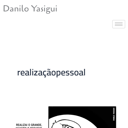
Ir
Danilo Yasigui
para
o
conteúdo
realizaçãopessoal