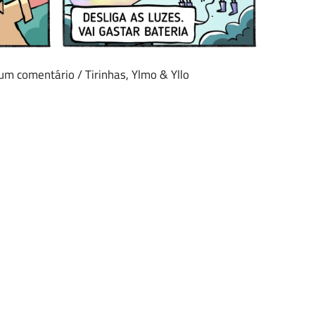
 um comentário
/
Tirinhas
,
Ylmo & Yllo