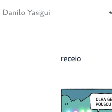
Ir
para
Danilo Yasigui
H
o
conteúdo
receio