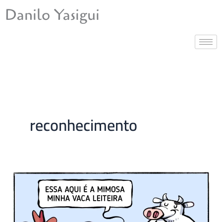
Ir
Danilo Yasigui
para
o
conteúdo
reconhecimento