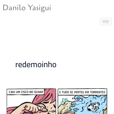
Ir
Danilo Yasigui
para
o
conteúdo
redemoinho