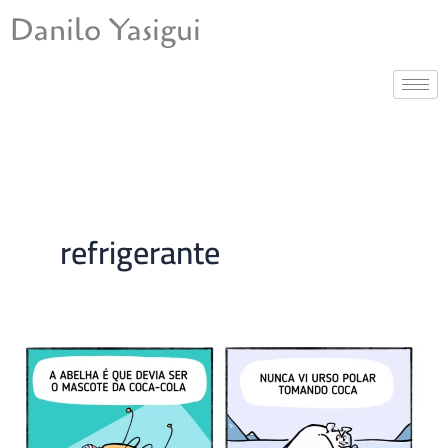
Ir
Danilo Yasigui
para
o
conteúdo
refrigerante