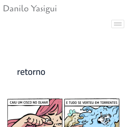
Ir
Danilo Yasigui
para
o
conteúdo
retorno