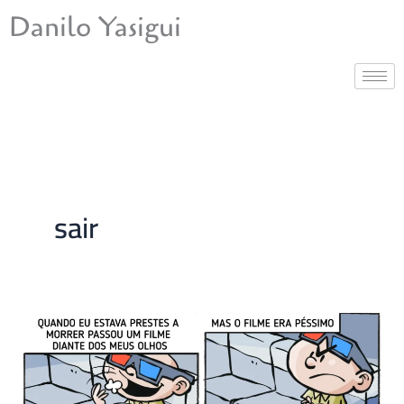
Ir
Danilo Yasigui
para
o
conteúdo
sair