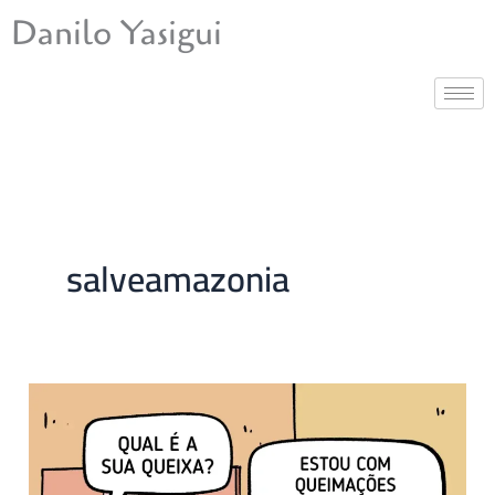
Ir
Danilo Yasigui
para
o
conteúdo
salveamazonia