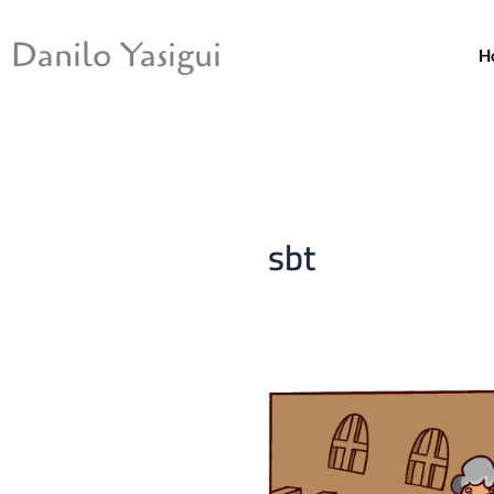
Ir
para
Danilo Yasigui
H
o
conteúdo
sbt