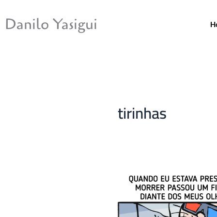
Ir
para
Danilo Yasigui
H
o
conteúdo
tirinhas