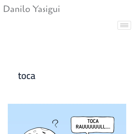
Ir
Danilo Yasigui
para
o
conteúdo
toca