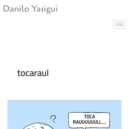
Ir
Danilo Yasigui
para
o
conteúdo
tocaraul