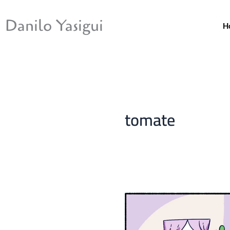
Ir
para
Danilo Yasigui
H
o
conteúdo
tomate