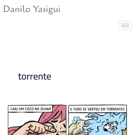
Ir
Danilo Yasigui
para
o
conteúdo
torrente