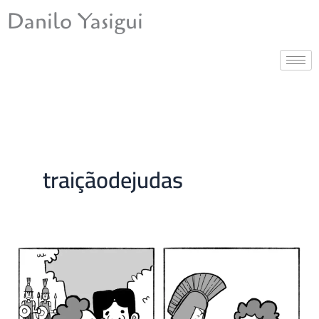
Ir
Danilo Yasigui
para
o
conteúdo
traiçãodejudas