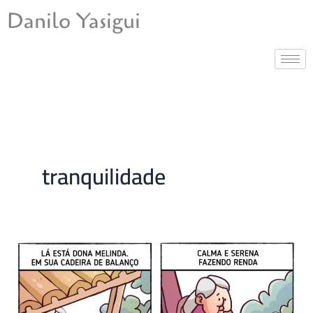
Ir
Danilo Yasigui
para
o
conteúdo
tranquilidade