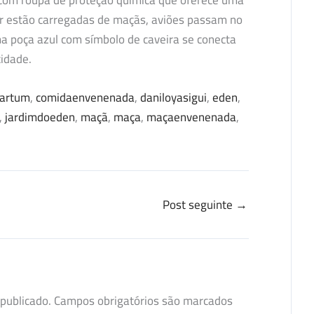
 com roupa de proteção química que oferece uma
r estão carregadas de maçãs, aviões passam no
a poça azul com símbolo de caveira se conecta
cidade.
cartum
, 
comidaenvenenada
, 
daniloyasigui
, 
eden
, 
, 
jardimdoeden
, 
maçã
, 
maça
, 
maçaenvenenada
, 
Post seguinte
→
publicado.
Campos obrigatórios são marcados