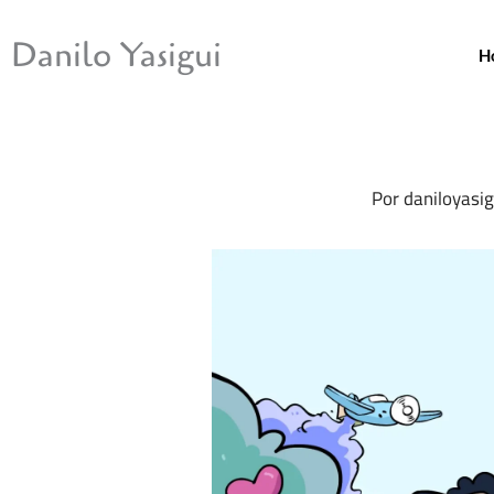
Ir
para
Danilo Yasigui
H
o
conteúdo
Por
daniloyasi