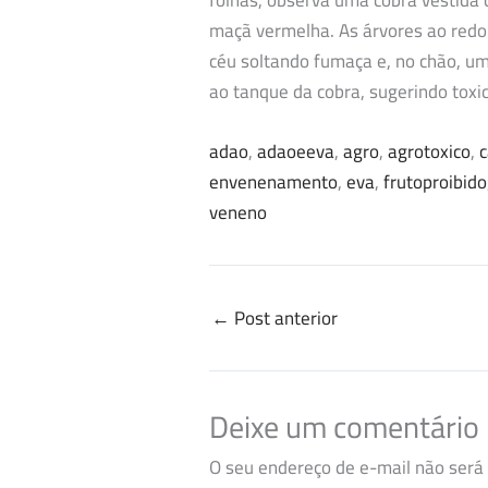
folhas, observa uma cobra vestida
maçã vermelha. As árvores ao redo
céu soltando fumaça e, no chão, um
ao tanque da cobra, sugerindo toxi
adao
, 
adaoeeva
, 
agro
, 
agrotoxico
, 
envenenamento
, 
eva
, 
frutoproibido
veneno
←
Post anterior
Deixe um comentário
O seu endereço de e-mail não será 