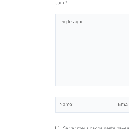
com
*
Digite
aqui...
Name*
Email*
Salvar meus dados neste naveg