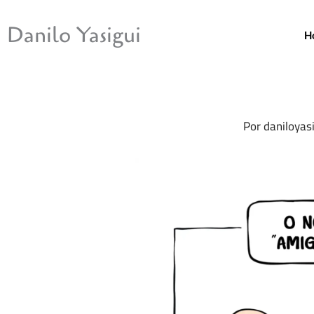
Ir
para
Danilo Yasigui
H
o
conteúdo
Por
daniloyas