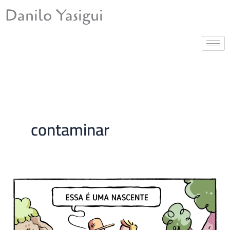
Ir
Danilo Yasigui
para
o
conteúdo
contaminar