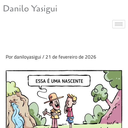
Ir
Danilo Yasigui
para
o
conteúdo
Por
daniloyasigui
/
21 de fevereiro de 2026