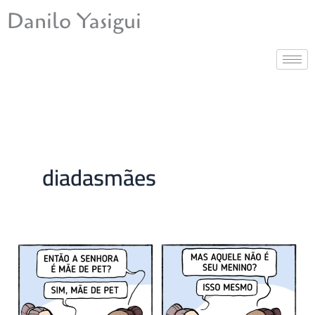
Ir
Danilo Yasigui
para
o
conteúdo
diadasmães