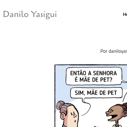
Ir
para
Danilo Yasigui
H
o
conteúdo
Por
daniloya