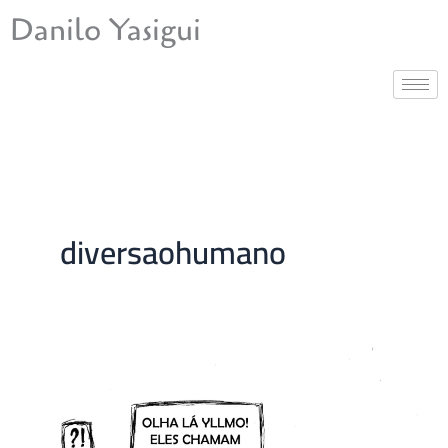
Ir
Danilo Yasigui
para
o
conteúdo
diversaohumano