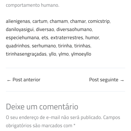
comportamento humano.
alienigenas
, 
cartum
, 
chamam
, 
chamar
, 
comicstrip
, 
daniloyasigui
, 
diversao
, 
diversaohumano
, 
especiehumana
, 
ets
, 
extraterrestres
, 
humor
, 
quadrinhos
, 
serhumano
, 
tirinha
, 
tirinhas
, 
tirinhasengraçadas
, 
yllo
, 
ylmo
, 
ylmoeyllo
←
Post anterior
Post seguinte
→
Deixe um comentário
O seu endereço de e-mail não será publicado.
Campos
obrigatórios são marcados com
*