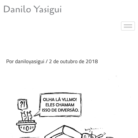
Ir
Danilo Yasigui
para
o
conteúdo
Por
daniloyasigui
/
2 de outubro de 2018