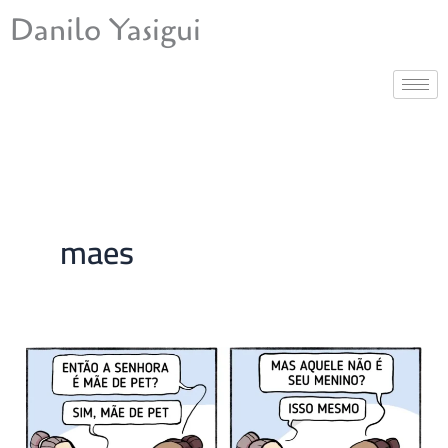
Ir
Danilo Yasigui
para
o
conteúdo
maes