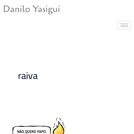
Ir
Danilo Yasigui
para
o
conteúdo
raiva