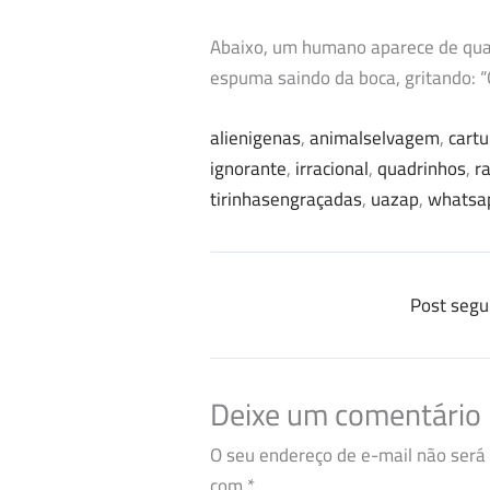
Abaixo, um humano aparece de quat
espuma saindo da boca, gritando
alienigenas
, 
animalselvagem
, 
cart
ignorante
, 
irracional
, 
quadrinhos
, 
r
tirinhasengraçadas
, 
uazap
, 
whatsa
Post segu
Deixe um comentário
O seu endereço de e-mail não será 
com
*