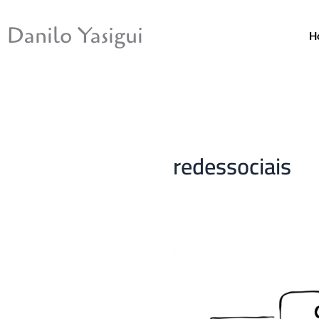
Ir
para
Danilo Yasigui
H
o
conteúdo
redessociais