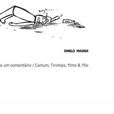
xe um comentário
/
Cartum
,
Tirinhas
,
Ylmo & Yllo