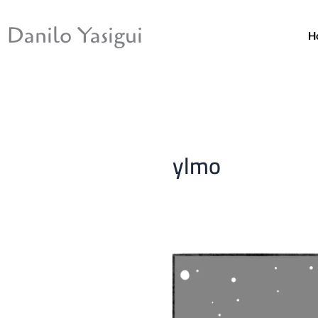
Ir
para
Danilo Yasigui
H
o
conteúdo
ylmo