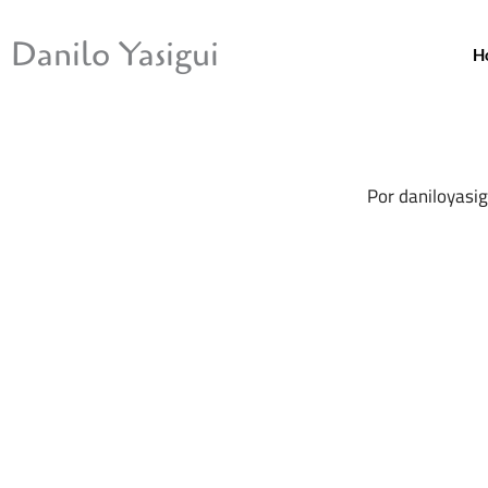
Ir
para
Danilo Yasigui
H
o
conteúdo
Por
daniloyasi