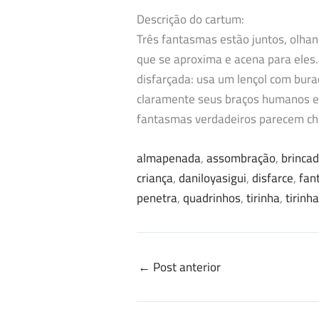
Descrição do cartum:
Três fantasmas estão juntos, olha
que se aproxima e acena para eles
disfarçada: usa um lençol com bura
claramente seus braços humanos e 
fantasmas verdadeiros parecem cho
almapenada
, 
assombração
, 
brincad
criança
, 
daniloyasigui
, 
disfarce
, 
fan
penetra
, 
quadrinhos
, 
tirinha
, 
tirinh
←
Post anterior