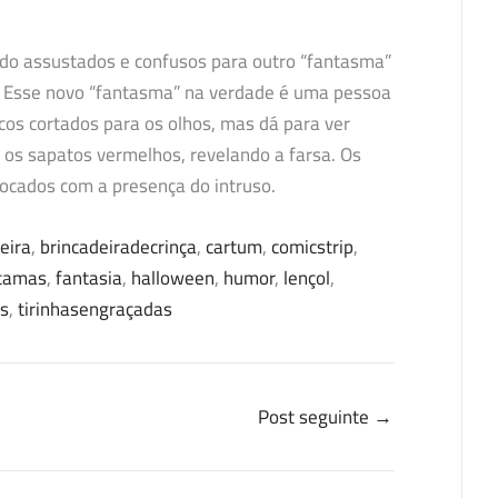
ndo assustados e confusos para outro “fantasma”
. Esse novo “fantasma” na verdade é uma pessoa
cos cortados para os olhos, mas dá para ver
os sapatos vermelhos, revelando a farsa. Os
cados com a presença do intruso.
eira
, 
brincadeiradecrinça
, 
cartum
, 
comicstrip
, 
tamas
, 
fantasia
, 
halloween
, 
humor
, 
lençol
, 
as
, 
tirinhasengraçadas
Post seguinte
→