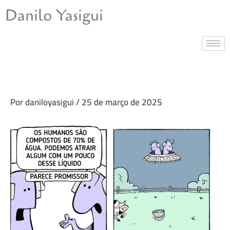
Ir
Danilo Yasigui
para
o
conteúdo
Por
daniloyasigui
/
25 de março de 2025