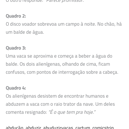
Quadro 2:
O disco voador sobrevoa um campo à noite. No chão, há
um balde de água.
Quadro 3:
Uma vaca se aproxima e começa a beber a água do
balde. Os dois alienígenas, olhando de cima, ficam
confusos, com pontos de interrogação sobre a cabeça.
Quadro 4:
Os alienígenas desistem de encontrar humanos e
abduzem a vaca com o raio trator da nave. Um deles
comenta resignado:
“É o que tem pra hoje.”
abdução
, 
abduzir
, 
abuduzirvacas
, 
cartum
, 
comicstrip
, 