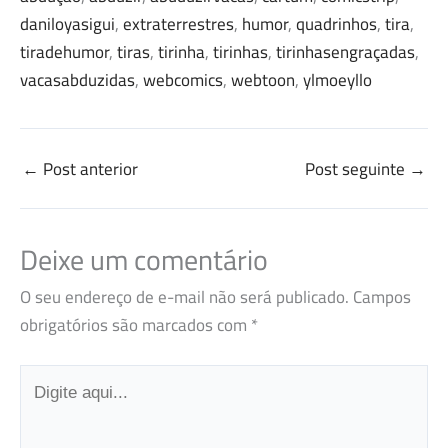
daniloyasigui
, 
extraterrestres
, 
humor
, 
quadrinhos
, 
tira
, 
tiradehumor
, 
tiras
, 
tirinha
, 
tirinhas
, 
tirinhasengraçadas
, 
vacasabduzidas
, 
webcomics
, 
webtoon
, 
ylmoeyllo
←
Post anterior
Post seguinte
→
Deixe um comentário
O seu endereço de e-mail não será publicado.
Campos
obrigatórios são marcados com
*
Digite
aqui...