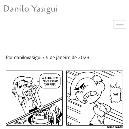
Ir
Danilo Yasigui
para
o
conteúdo
Por
daniloyasigui
/
5 de janeiro de 2023