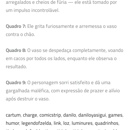
arregalados e cheios de fúria — ele está tomado por
um impulso incontrolável.
Quadro 7:
Ele grita furiosamente e arremessa o vaso
contra o chão.
Quadro 8:
O vaso se despedaça completamente, voando
em cacos por todos os lados, enquanto ele observa o
resultado.
Quadro 9:
O personagem sorri satisfeito e dá uma
gargalhada maléfica, com expressão de prazer e alívio
após destruir o vaso.
cartum
, 
charge
, 
comicstrip
, 
danilo
, 
daniloyasigui
, 
games
, 
humor
, 
legendofzelda
, 
link
, 
loz
, 
luminures
, 
quadrinhos
, 