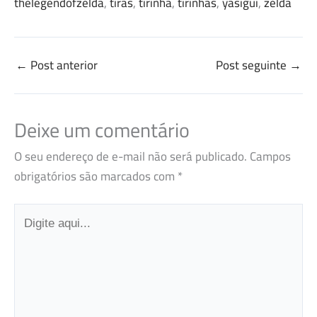
thelegendofzelda
, 
tiras
, 
tirinha
, 
tirinhas
, 
yasigui
, 
zelda
←
Post anterior
Post seguinte
→
Deixe um comentário
O seu endereço de e-mail não será publicado.
Campos
obrigatórios são marcados com
*
Digite
aqui...