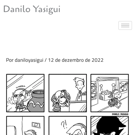
Ir
Danilo Yasigui
para
o
conteúdo
Por
daniloyasigui
/
12 de dezembro de 2022