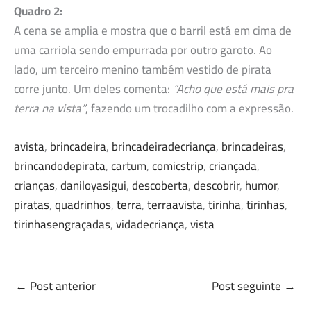
Quadro 2:
A cena se amplia e mostra que o barril está em cima de
uma carriola sendo empurrada por outro garoto. Ao
lado, um terceiro menino também vestido de pirata
corre junto. Um deles comenta:
“Acho que está mais pra
terra na vista”
, fazendo um trocadilho com a expressão.
avista
, 
brincadeira
, 
brincadeiradecriança
, 
brincadeiras
, 
brincandodepirata
, 
cartum
, 
comicstrip
, 
criançada
, 
crianças
, 
daniloyasigui
, 
descoberta
, 
descobrir
, 
humor
, 
piratas
, 
quadrinhos
, 
terra
, 
terraavista
, 
tirinha
, 
tirinhas
, 
tirinhasengraçadas
, 
vidadecriança
, 
vista
←
Post anterior
Post seguinte
→