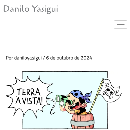
Ir
Danilo Yasigui
para
o
conteúdo
Por
daniloyasigui
/
6 de outubro de 2024