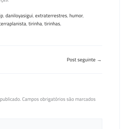
ip
, 
daniloyasigui
, 
extraterrestres
, 
humor
, 
terraplanista
, 
tirinha
, 
tirinhas
, 
Post seguinte
→
publicado.
Campos obrigatórios são marcados