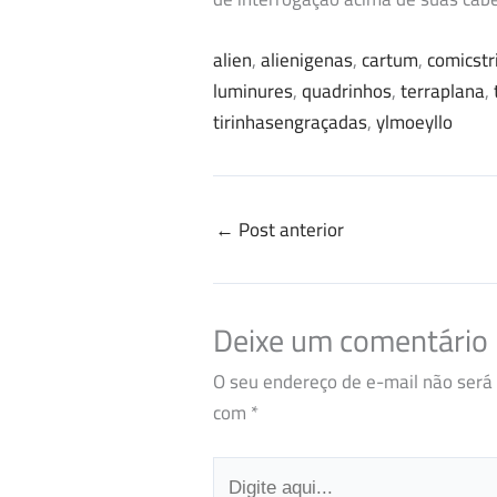
alien
, 
alienigenas
, 
cartum
, 
comicstr
luminures
, 
quadrinhos
, 
terraplana
, 
tirinhasengraçadas
, 
ylmoeyllo
←
Post anterior
Deixe um comentário
O seu endereço de e-mail não será 
com
*
Digite