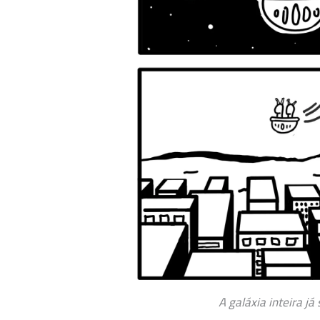
A galáxia inteira j