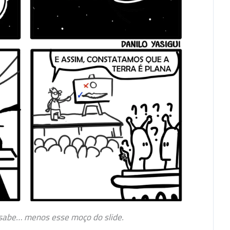
á sabe… menos esse moço do slide.