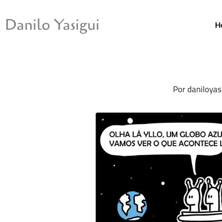
Ir
para
Danilo Yasigui
H
o
conteúdo
Por
daniloyas